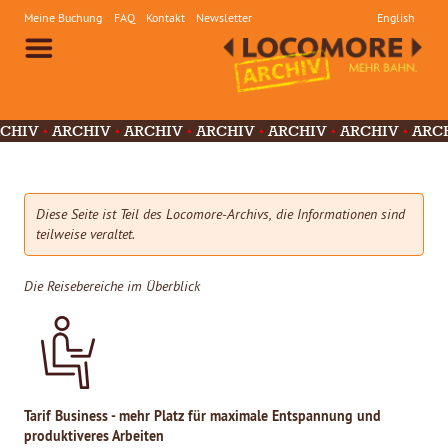
Meine Buchung
FAQ
Kontakt
Newsletter
English
CHIV
ARCHIV
ARCHIV
ARCHIV
ARCHIV
ARCHIV
ARC
ARCHIV
ARCHIV
ARCHIV
ARCHIV
ARCHIV
ARCHIV
A
V
ARCHIV
Diese Seite ist Teil des Locomore-Archivs, die Informationen sind
teilweise veraltet.
Die Reisebereiche im Überblick
Tarif Business - mehr Platz für maximale Entspannung und
produktiveres Arbeiten