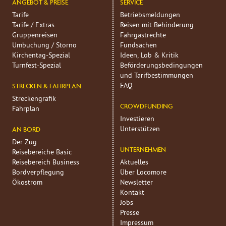
ANGEBOT & PREISE
SERVICE
Tarife
Betriebsmeldungen
Tarife / Extras
Reisen mit Behinderung
Gruppenreisen
Fahrgastrechte
Umbuchung / Storno
Fundsachen
Kirchentag-Spezial
Ideen, Lob & Kritik
Turnfest-Spezial
Beförderungs­bedingungen
und Tarif­bestimmungen
FAQ
STRECKEN & FAHRPLAN
Streckengrafik
CROWDFUNDING
Fahrplan
Investieren
Unterstützen
AN BORD
Der Zug
UNTERNEHMEN
Reisebereiche Basic
Reisebereich Business
Aktuelles
Bordverpflegung
Über Locomore
Ökostrom
Newsletter
Kontakt
Jobs
Presse
Impressum