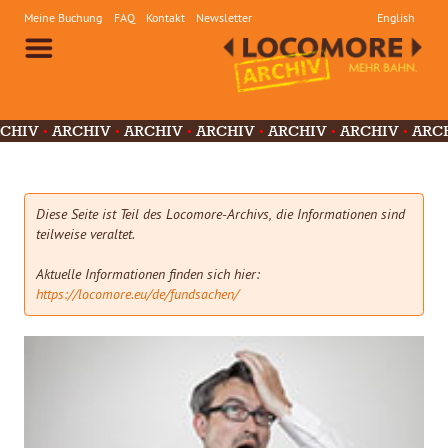
Meine Buchung
FAQ
Kontakt
Newsletter
English
CHIV
ARCHIV
ARCHIV
ARCHIV
ARCHIV
ARCHIV
ARC
ARCHIV
ARCHIV
ARCHIV
ARCHIV
ARCHIV
ARCHIV
A
V
ARCHIV
Diese Seite ist Teil des Locomore-Archivs, die Informationen sind
teilweise veraltet.
Aktuelle Informationen finden sich hier:
https://locomore.eu/de/fundsachen/