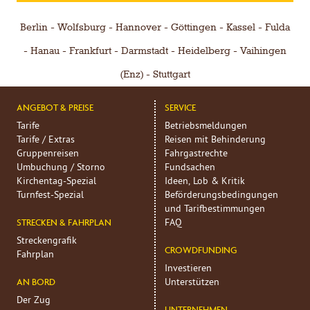
Berlin
Wolfsburg
Hannover
Göttingen
Kassel
Fulda
Hanau
Frankfurt
Darmstadt
Heidelberg
Vaihingen
(Enz)
Stuttgart
ANGEBOT & PREISE
SERVICE
Tarife
Betriebsmeldungen
Tarife / Extras
Reisen mit Behinderung
Gruppenreisen
Fahrgastrechte
Umbuchung / Storno
Fundsachen
Kirchentag-Spezial
Ideen, Lob & Kritik
Turnfest-Spezial
Beförderungs­bedingungen
und Tarif­bestimmungen
FAQ
STRECKEN & FAHRPLAN
Streckengrafik
CROWDFUNDING
Fahrplan
Investieren
Unterstützen
AN BORD
Der Zug
UNTERNEHMEN