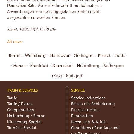
Deutschen Bahn AG vor Fahrtantritt auf bahn.de, da
Abweichungen von den angegebenen Zeiten nicht
ausgeschlossen werden können.
Stand: 10.05.2017, 16:30 Uhr
All news
Berlin
Wolfsburg
Hannover
Göttingen
Kassel
Fulda
Hanau
Frankfurt
Darmstadt
Heidelberg
Vaihingen
(Enz)
Stuttgart
TRAIN & SERVICES
SERVICE
Tarife
Service indications
Tarife / Extras
Reisen mit Behinderung
Gruppenreisen
Fahrgastrechte
Umbuchung / Storno
Fundsachen
Kirchentag-Spezial
Ideen, Lob & Kritik
Turnfest-Spezial
Conditions of carriage and
tariff provisions