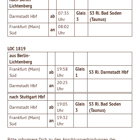
Lichtenberg
Gleis
S3 Ri. Bad Soden
07:35
ab
Darmstadt Hbf
3
(Taunus)
Uhr
Frankfurt (Main)
08:02
an
Süd
Uhr
LOC 1819
aus Berlin-
Lichtenberg
Gleis
Frankfurt (Main)
19:58
ab
S3 Ri. Darmstadt Hbf
1
Süd
Uhr
20:25
an
Darmstadt Hbf
Uhr
nach Stuttgart Hbf
Gleis
S3 Ri. Bad Soden
19:05
ab
Darmstadt Hbf
3
(Taunus)
Uhr
Frankfurt (Main)
19:32
an
Süd
Uhr
Bitte informiere Dich zu den Anschlussverbindungen der