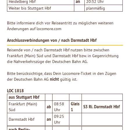
an
Heidelberg Hbf
20:32 Uhr
Weiter bis Stuttgart Hbf
planmäßig
Bitte informiere dich vor Reiseantritt zu möglichen weiteren
Änderungen auf locomore.com
Anschlussverbindungen von / nach Darmstadt Hbf
Reisende von / nach Darmstadt Hbf nutzen bitte zwischen
Frankfurt (Main) Süd und Darmstadt Hbf bzw. in Gegenrichtung
die Nahverkehrszüge der Deutschen Bahn AG.
Bitte berücksichtige, dass Dein Locomore-Ticket in den Zügen
nicht
der Deutschen Bahn AG
gültig ist.
LOC 1818
aus Stuttgart Hbf
Gleis
Frankfurt (Main)
08:58
ab
S3 Ri. Darmstadt Hbf
1
Süd
Uhr
09:25
an
Darmstadt Hbf
Uhr
nach Berlin-