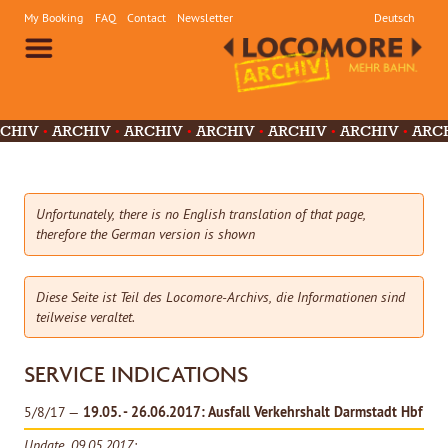
My Booking
FAQ
Contact
Newsletter
Deutsch
CHIV
ARCHIV
ARCHIV
ARCHIV
ARCHIV
ARCHIV
ARC
ARCHIV
ARCHIV
ARCHIV
ARCHIV
ARCHIV
ARCHIV
A
V
ARCHIV
Unfortunately, there is no English translation of that page,
therefore the German version is shown
Diese Seite ist Teil des Locomore-Archivs, die Informationen sind
teilweise veraltet.
SERVICE INDICATIONS
19.05. - 26.06.2017: Ausfall Verkehrshalt Darmstadt Hbf
5/8/17 —
Update, 09.05.2017: